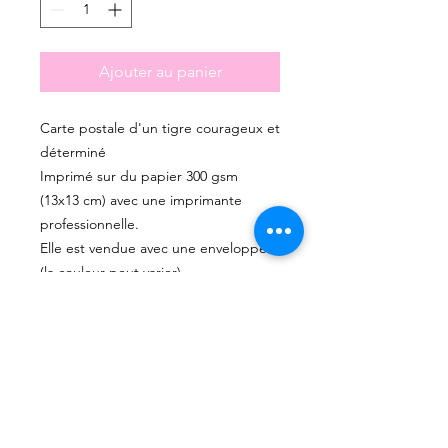
Ajouter au panier
Carte postale d'un tigre courageux et
déterminé
Imprimé sur du papier 300 gsm
(13x13 cm) avec une imprimante
professionnelle.
Elle est vendue avec une enveloppe
(la couleur peut varier)
Les couleurs peuvent varier un petit
peu selon les photos.Cette illustration
est la reproduction d'une aquarelle
peinte par mes soins.
Les Impressions sont limitées et
tamponnées.
Tout est fait main et avec amour dans