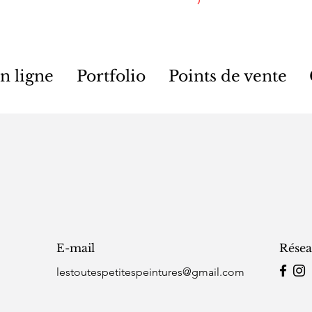
n ligne
Portfolio
Points de vente
E-mail
Résea
lestoutespetitespeintures@gmail.com