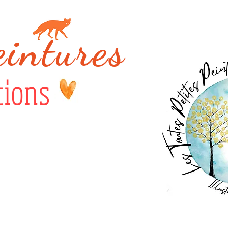
eintures
tions
s