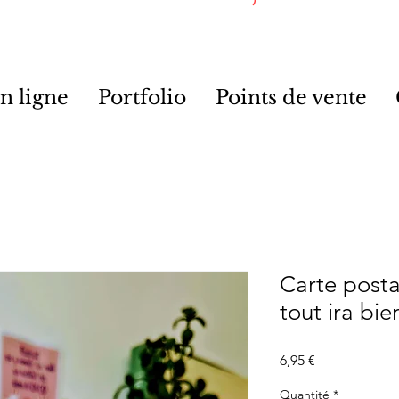
n ligne
Portfolio
Points de vente
Carte posta
tout ira bie
Prix
6,95 €
Quantité
*