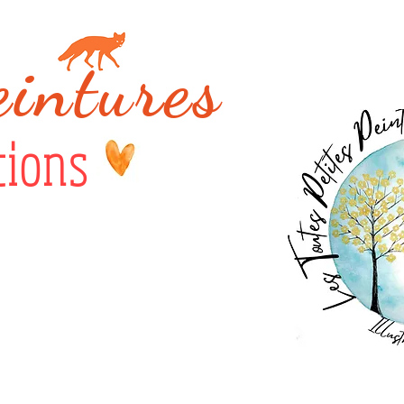
eintures
tions
s