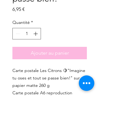
Prix
6,95 €
Quantité
*
Ajouter au panier
Carte postale Les Citrons 🍋"Imagine
tu oses et tout se passe bien!" sur
papier matte 260 g
Carte postale A6 reproduction
aquarelle avec enveloppe
Les couleurs peuvent varier un petit
peu selon les photos.
Cette illustration est la reproduction
d'une aquarelle peinte par mes soins.
Les Impressions sont limitées,