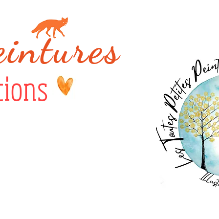
eintures
tions
s