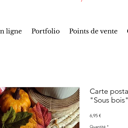
n ligne
Portfolio
Points de vente
Carte posta
"Sous bois
Prix
6,95 €
Quantité
*