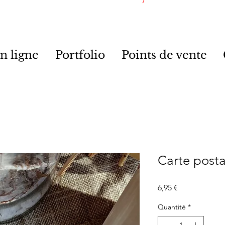
n ligne
Portfolio
Points de vente
Carte post
Prix
6,95 €
Quantité
*