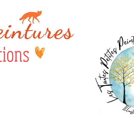
eintures
tions
s