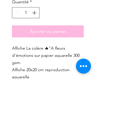
Quantité
*
Ajouter au panier
Affiche La colère 🔥"A fleurs
d'émotions sur papier aquarelle 300
gsm.
Affiche 20x20 cm reproduction
aquarelle
Les couleurs peuvent varier un petit
peu selon les photos.
Cette illustration est la reproduction
d'une aquarelle peinte par mes soins.
Les Impressions sont limitées,
tamponnées.
Tout est fait main et avec amour dans