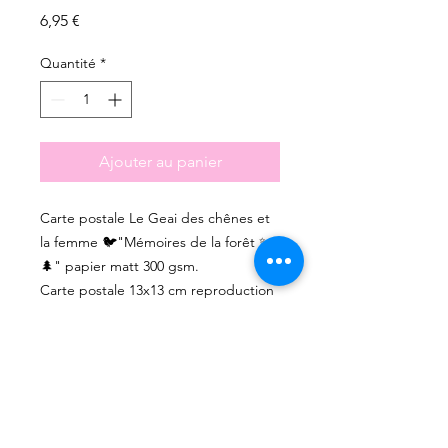
Prix
6,95 €
Quantité
*
Ajouter au panier
Carte postale Le Geai des chênes et
la femme 🐦"Mémoires de la forêt ✨
🌲" papier matt 300 gsm.
Carte postale 13x13 cm reproduction
aquarelle avec enveloppe
Les couleurs peuvent varier un petit
peu selon les photos.
Cette illustration est la reproduction
d'une aquarelle peinte par mes soins.
Les Impressions sont limitées,