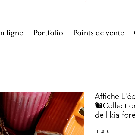
n ligne
Portfolio
Points de vente
Affiche L'é
🐿️Collecti
de l kia fo
Prix
18,00 €