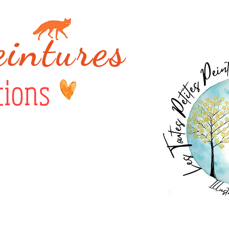
eintures
tions
s